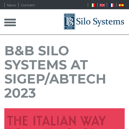
News
Contatti
T
o
g
g
l
B&B SILO
e
n
SYSTEMS AT
a
v
i
SIGEP/ABTECH
g
a
2023
t
i
o
n