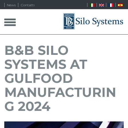
News
Contatti
T
o
g
g
l
B&B SILO
e
n
SYSTEMS AT
a
v
i
GULFOOD
g
a
MANUFACTURIN
t
i
G 2024
o
n