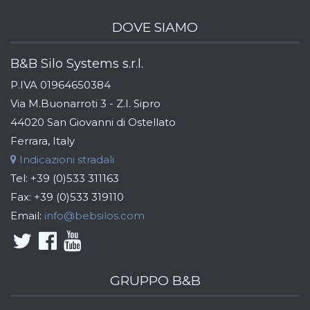
DOVE SIAMO
B&B Silo Systems s.r.l.
P.IVA 01964650384
Via M.Buonarroti 3 - Z.I. Sipro
44020 San Giovanni di Ostellato
Ferrara, Italy
Indicazioni stradali
Tel:
+39 (0)533 311163
Fax:
+39 (0)533 319110
Email:
info@bebsilos.com
GRUPPO B&B