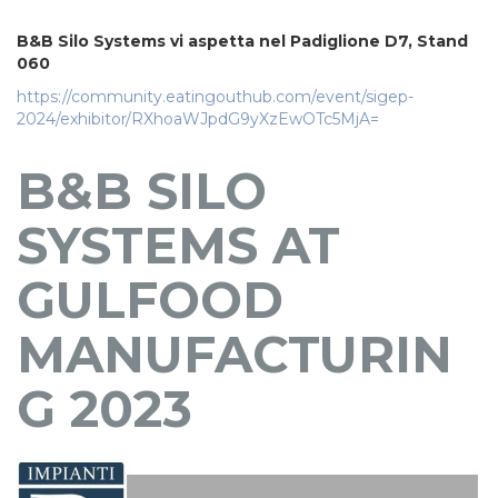
B&B Silo Systems vi aspetta nel Padiglione D7, Stand
060
https://community.eatingouthub.com/event/sigep-
2024/exhibitor/RXhoaWJpdG9yXzEwOTc5MjA=
B&B SILO
SYSTEMS AT
GULFOOD
MANUFACTURIN
G 2023