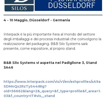
4 - 10 Maggio, Düsseldorf - Germania
Interpack è la più importante fiera al mondo del settore
degli imballaggi e dei processi industriali che coinvolgono la
realizzazione del packaging. B&B Silo Systems sarà
presente, come espositore, al proprio stand.
B&B Silo Systems vi aspetta nel Padiglione 3, Stand
3A46
https://www.interpack.com/vis/v1/en/exhprofiles/xA9a
SDMnQx2RzTyS44I8Ig?
oid=56662&lang=2&_query=&f_type=profile&f_area=1.
03&f_country=IT#vis__stand