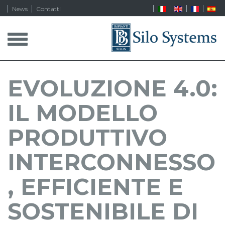
News
Contatti
T
o
g
g
l
EVOLUZIONE 4.0:
e
n
IL MODELLO
a
v
i
PRODUTTIVO
g
a
INTERCONNESSO
t
i
, EFFICIENTE E
o
n
SOSTENIBILE DI