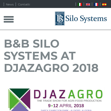
News
Contatti
T
o
g
g
l
B&B SILO
e
n
SYSTEMS AT
a
v
i
DJAZAGRO 2018
g
a
t
i
o
n