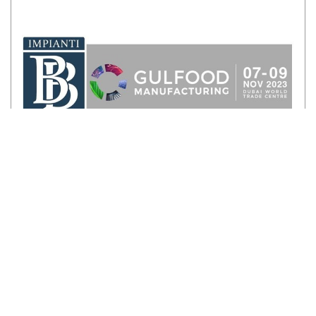
B&B Silo Systems At Gulfood
Manufacturing 2023
7 - 9 de Noviembre, Dubai - UAE…