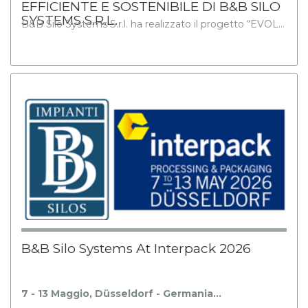
EFFICIENTE E SOSTENIBILE DI B&B SILO
SYSTEMS S.R.L.
B&B Silo Systems S.r.l. ha realizzato il progetto “EVOL…
B&B Silo Systems At Interpack 2026
7 - 13 Maggio, Düsseldorf - Germania…