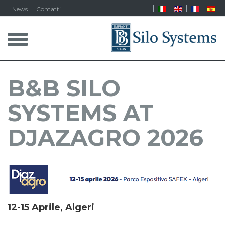
News
Contatti
T
o
g
g
l
B&B SILO
e
n
SYSTEMS AT
a
v
i
DJAZAGRO 2026
g
a
t
i
o
n
12-15 Aprile, Algeri