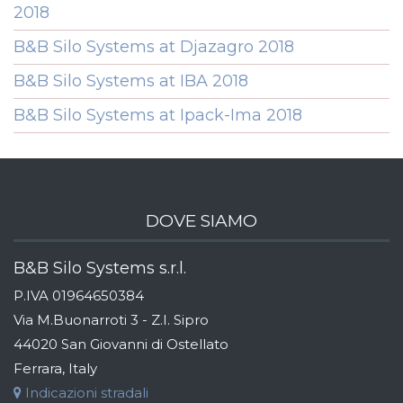
2018
B&B Silo Systems at Djazagro 2018
B&B Silo Systems at IBA 2018
B&B Silo Systems at Ipack-Ima 2018
DOVE SIAMO
B&B Silo Systems s.r.l.
P.IVA 01964650384
Via M.Buonarroti 3 - Z.I. Sipro
44020 San Giovanni di Ostellato
Ferrara, Italy
Indicazioni stradali