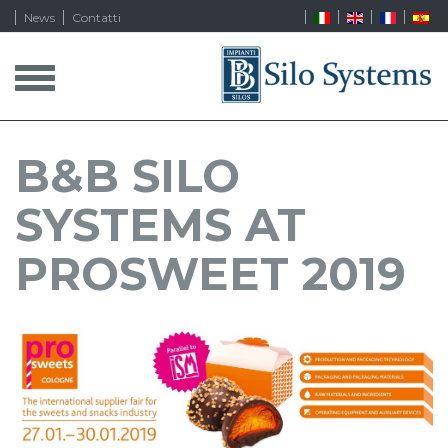
News
Contatti
T
o
g
g
l
B&B SILO
e
n
SYSTEMS AT
a
v
i
PROSWEET 2019
g
a
t
i
o
n