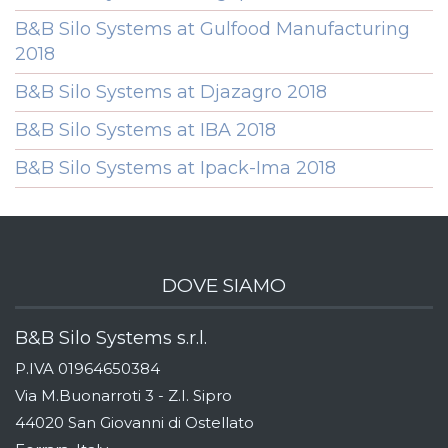
B&B Silo Systems at Gulfood Manufacturing
2018
B&B Silo Systems at Djazagro 2018
B&B Silo Systems at IBA 2018
B&B Silo Systems at Ipack-Ima 2018
DOVE SIAMO
B&B Silo Systems s.r.l.
P.IVA 01964650384
Via M.Buonarroti 3 - Z.I. Sipro
44020 San Giovanni di Ostellato