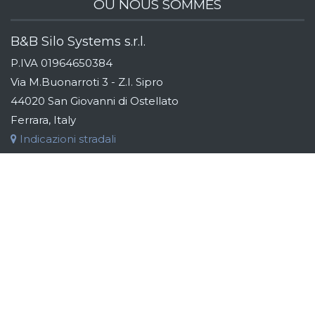
OÙ NOUS SOMMES
B&B Silo Systems s.r.l.
P.IVA 01964650384
Via M.Buonarroti 3 - Z.I. Sipro
44020 San Giovanni di Ostellato
Ferrara, Italy
Indicazioni stradali
Tel:
+39 (0)533 311163
Fax:
+39 (0)533 319110
Email:
info@bebsilos.com
GROUPE B&B
B & B Silo Systems conçoit et met en œuvre des systèmes
de stockage, de transport, de dosage et d'automatisation